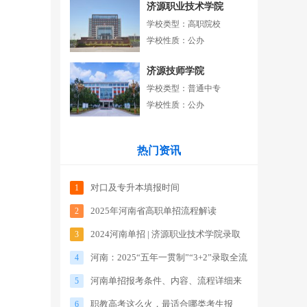
济源职业技术学院
学校类型：高职院校
学校性质：公办
济源技师学院
学校类型：普通中专
学校性质：公办
热门资讯
对口及专升本填报时间
1
2025年河南省高职单招流程解读
2
2024河南单招 | 济源职业技术学院录取
3
河南：2025“五年一贯制”“3+2”录取全流
分数线
4
河南单招报考条件、内容、流程详细来
程来了
5
职教高考这么火，最适合哪类考生报
了！！
6