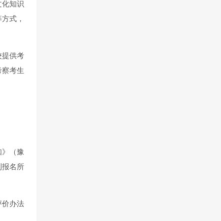
文化知识
等方式，
校提供考
考察考生
知》（豫
到报名所
评价办法