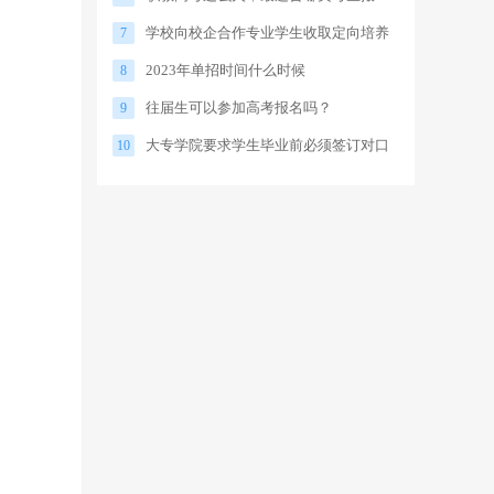
学校向校企合作专业学生收取定向培养
考？
7
2023年单招时间什么时候
实训费符合规定吗？
8
往届生可以参加高考报名吗？
9
大专学院要求学生毕业前必须签订对口
10
就业合同，否则影响毕业