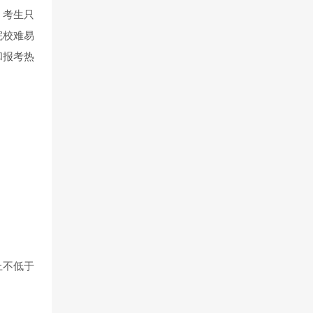
，考生只
院校难易
和报考热
上不低于