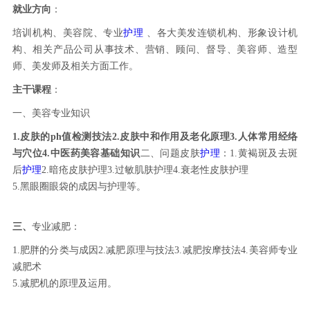
就业方向
：
培训机构、美容院、专业
护理
、各大美发连锁机构、形象设计机
构、相关产品公司从事技术、营销、顾问、督导、美容师、造型
师、美发师及相关方面工作。
主干课程
：
一、美容专业知识
1.皮肤的
ph
值检测技法
2.皮肤中和作用及老化原理
3.人体常用经络
与穴位
4.中医药美容基础知识
二、问题皮肤
护理
：1.黄褐斑及去斑
后
护理
2.暗疮皮肤护理3.过敏肌肤护理4.衰老性皮肤护理
5.黑眼圈眼袋的成因与护理等。
三、
专业减肥：
1.肥胖的分类与成因2.减肥原理与技法3.减肥按摩技法4.美容师专业
减肥术
5.减肥机的原理及运用。