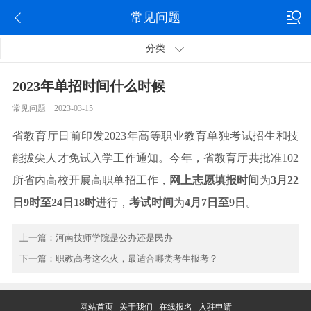
常见问题
分类
2023年单招时间什么时候
常见问题 2023-03-15
省教育厅日前印发2023年高等职业教育单独考试招生和技
能拔尖人才免试入学工作通知。今年，省教育厅共批准102
所省内高校开展高职单招工作，
网上志愿填报时间
为
3月22
日9时至24日18时
进行，
考试时间
为
4月7日至9日
。
上一篇：
河南技师学院是公办还是民办
下一篇：
职教高考这么火，最适合哪类考生报考？
网站首页
关于我们
在线报名
入驻申请