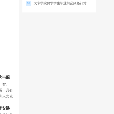
大专学院要求学生毕业前必须签订对口
10
就业合同，否则影响毕业
术与服
、智、
展，具有
和人文素
...
程安装