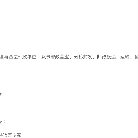
理与基层邮政单位，从事邮政营业、分拣封发、邮政投递、运输、
务；
；
务；
尔特语言专家