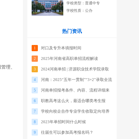
学校类型：普通中专
学校性质：公办
热门资讯
对口及专升本填报时间
1
2025年河南省高职单招流程解读
2
织管理、
2024河南单招 | 济源职业技术学院录取
3
河南：2025“五年一贯制”“3+2”录取全流
分数线
4
河南单招报考条件、内容、流程详细来
程来了
5
职教高考这么火，最适合哪类考生报
了！！
6
学校向校企合作专业学生收取定向培养
考？
7
2023年单招时间什么时候
实训费符合规定吗？
8
往届生可以参加高考报名吗？
9