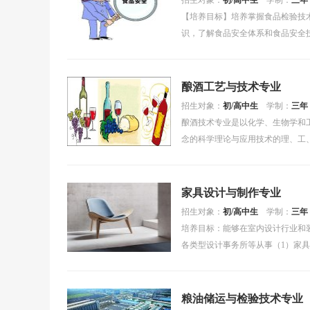
招生对象：
初/高中生
学制：
三年
【培养目标】培养掌握食品检验技
识，了解食品安全体系和食品安全
控制等工作的高素质劳动....
酿酒工艺与技术专业
招生对象：
初/高中生
学制：
三年
酿酒技术专业是以化学、生物学和
念的科学理论与应用技术的理、工
官鉴评艺术的重要组成....
家具设计与制作专业
招生对象：
初/高中生
学制：
三年
培养目标：能够在室内设计行业和
各类型设计事务所等从事（1）家具
工艺流程；（4....
粮油储运与检验技术专业