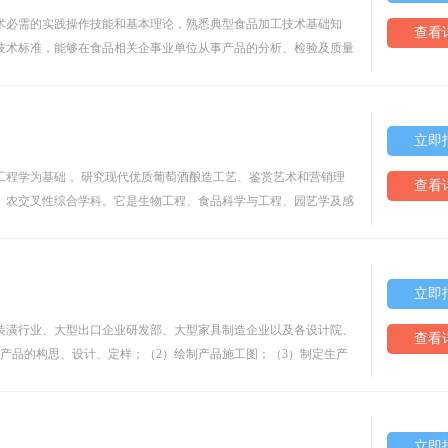
术必需的实践操作技能和基本理论，熟悉典型食品加工技术基础知
查看
技术标准，能够在食品相关企事业单位从事产品的分析、检验及质量
立即
工程学为基础， 研究现代优质葡萄酒酿造工艺、鉴赏艺术和营销理
查看
、农交叉性综合学科。它是生物工程、食品科学与工程、园艺学及感
立即
装潢行业、大型出口企业研发部、大型家具制造企业以及各设计院、
查看
产品的构思、设计、定样；（2）绘制产品施工图；（3）制定生产
立即