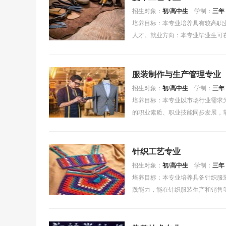
招生对象：
初/高中生
学制：
三年
培养目标：本专业培养具有较高职
人才。就业方向：本专业毕业生可
管理、化验测试等技术....
服装制作与生产管理专业
招生对象：
初/高中生
学制：
三年
培养目标：本专业以市场行业需求
的职业素质、职业技能同步发展，
过程，具有产品开发、....
针织工艺专业
招生对象：
初/高中生
学制：
三年
培养目标：本专业培养具备针织服
践能力，能在针织服装生产和销售
等方面工作的具有良好....