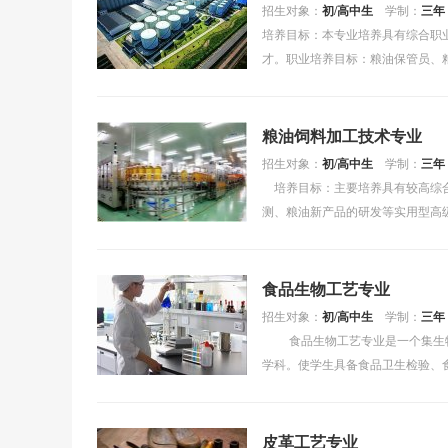
招生对象：
初/高中生
学制：
三年
培养目标：本专业培养具有综合职
才。职业培养目标：粮油保管员、
业生主要面向粮食、饲....
粮油饲料加工技术专业
招生对象：
初/高中生
学制：
三年
培养目标：主要培养具有较高综合
测、粮油新产品的研发等实用型高
饲料加工企业、淀粉加工....
食品生物工艺专业
招生对象：
初/高中生
学制：
三年
食品生物工艺专业是一个集生物
学科。使学生具备食品卫生检验、
技能;熟悉....
皮革工艺专业