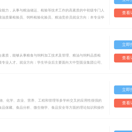
业能力，从事与粮油储运、检验等技术工作的高素质的中初级专门人
查看
粮油质量检验员、饲料检验化验员、粮油竞价员就业方向：本专业毕
立即
素质，能够从事粮食与饲料加工技术及管理、粮油与饲料品质检
查看
级专业人才。就业方向：学生毕业后主要面向大中型面业集团公司、
立即
、化学、农业、营养、工程和管理等多学科交叉的应用性很强的
查看
食品保藏、食品分析、微生物学、食品安全等方面的理论知识和操作