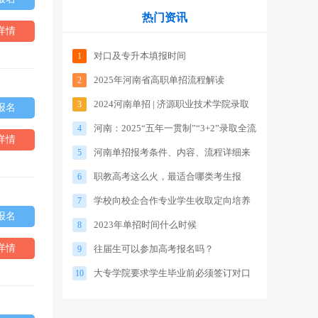
热门资讯
详情
对口及专升本填报时间
1
2025年河南省高职单招流程解读
2
2024河南单招 | 济源职业技术学院录取
3
报名
河南：2025“五年一贯制”“3+2”录取全流
分数线
4
详情
河南单招报考条件、内容、流程详细来
程来了
5
职教高考这么火，最适合哪类考生报
了！！
6
学校向校企合作专业学生收取定向培养
考？
7
报名
2023年单招时间什么时候
实训费符合规定吗？
8
详情
往届生可以参加高考报名吗？
9
大专学院要求学生毕业前必须签订对口
10
就业合同，否则影响毕业